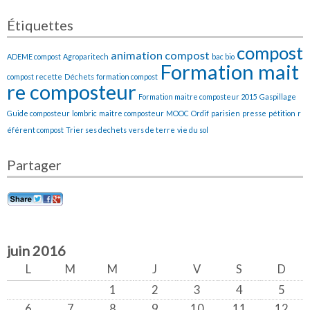
Étiquettes
compost
animation compost
ADEME compost
Agroparitech
bac bio
Formation mait
compost recette
Déchets
formation compost
re composteur
Formation maitre composteur 2015
Gaspillage
Guide composteur
lombric
maitre composteur
MOOC
Ordif
parisien
presse
pétition
r
éférent compost
Trier ses dechets
vers de terre
vie du sol
Partager
juin 2016
L
M
M
J
V
S
D
1
2
3
4
5
6
7
8
9
10
11
12