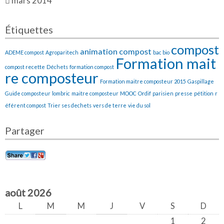
mars 2014
Étiquettes
compost
animation compost
ADEME compost
Agroparitech
bac bio
Formation mait
compost recette
Déchets
formation compost
re composteur
Formation maitre composteur 2015
Gaspillage
Guide composteur
lombric
maitre composteur
MOOC
Ordif
parisien
presse
pétition
r
éférent compost
Trier ses dechets
vers de terre
vie du sol
Partager
août 2026
L
M
M
J
V
S
D
1
2