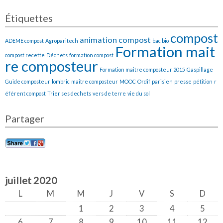
Étiquettes
compost
animation compost
ADEME compost
Agroparitech
bac bio
Formation mait
compost recette
Déchets
formation compost
re composteur
Formation maitre composteur 2015
Gaspillage
Guide composteur
lombric
maitre composteur
MOOC
Ordif
parisien
presse
pétition
r
éférent compost
Trier ses dechets
vers de terre
vie du sol
Partager
juillet 2020
L
M
M
J
V
S
D
1
2
3
4
5
6
7
8
9
10
11
12