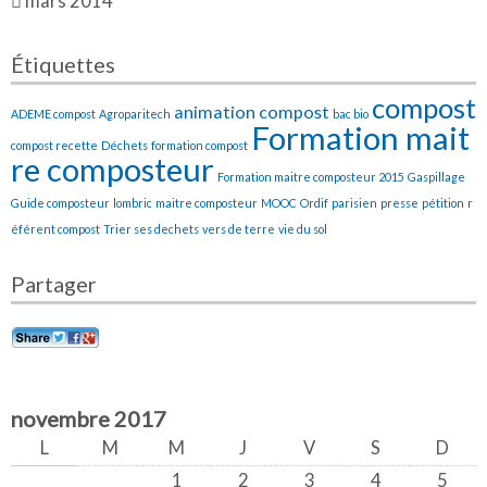
mars 2014
Étiquettes
compost
animation compost
ADEME compost
Agroparitech
bac bio
Formation mait
compost recette
Déchets
formation compost
re composteur
Formation maitre composteur 2015
Gaspillage
Guide composteur
lombric
maitre composteur
MOOC
Ordif
parisien
presse
pétition
r
éférent compost
Trier ses dechets
vers de terre
vie du sol
Partager
novembre 2017
L
M
M
J
V
S
D
1
2
3
4
5